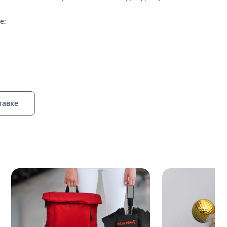
е:
тавке