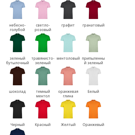
небесно-
светло-
графит
гранатовый
голубой
розовый
зеленый
травянисто-
ментоловый
припыленны
бутылочный
зеленый
й зеленый
шоколад
темный
оранжевая
Белый
ментол
глина
Черный
Красный
Желтый
Оранжевый