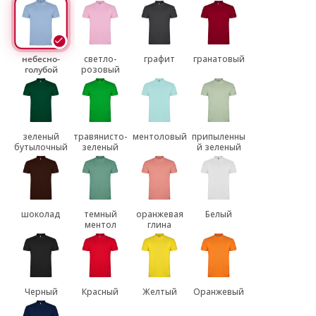
небесно-
светло-
графит
гранатовый
голубой
розовый
зеленый
травянисто-
ментоловый
припыленны
бутылочный
зеленый
й зеленый
шоколад
темный
оранжевая
Белый
ментол
глина
Черный
Красный
Желтый
Оранжевый