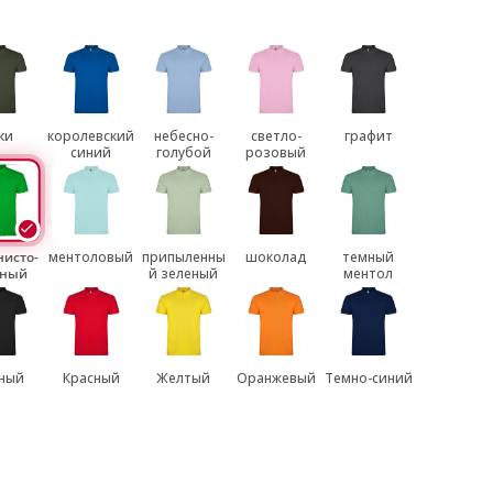
ки
королевский
небесно-
светло-
графит
синий
голубой
розовый
нисто-
ментоловый
припыленны
шоколад
темный
еный
й зеленый
ментол
ный
Красный
Желтый
Оранжевый
Темно-синий