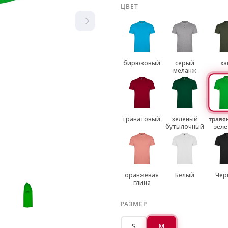
ЦВЕТ
бирюзовый
серый
ха
меланж
гранатовый
зеленый
травя
бутылочный
зел
оранжевая
Белый
Чер
глина
РАЗМЕР
S
M