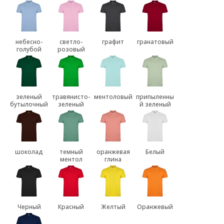
небесно-
светло-
графит
гранатовый
голубой
розовый
зеленый
травянисто-
ментоловый
припыленны
бутылочный
зеленый
й зеленый
шоколад
темный
оранжевая
Белый
ментол
глина
Черный
Красный
Желтый
Оранжевый