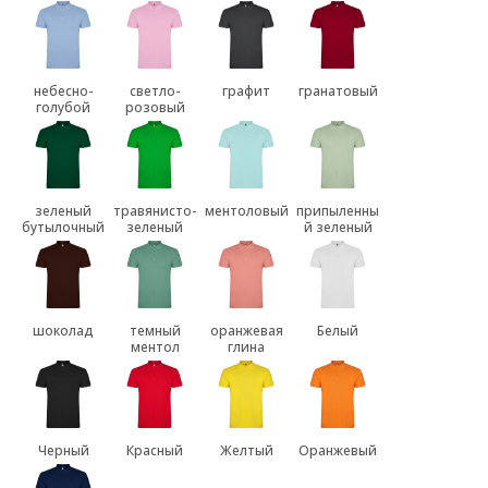
небесно-
светло-
графит
гранатовый
голубой
розовый
зеленый
травянисто-
ментоловый
припыленны
бутылочный
зеленый
й зеленый
шоколад
темный
оранжевая
Белый
ментол
глина
Черный
Красный
Желтый
Оранжевый