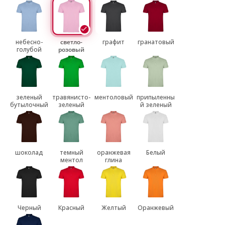
небесно-
светло-
графит
гранатовый
голубой
розовый
зеленый
травянисто-
ментоловый
припыленны
бутылочный
зеленый
й зеленый
шоколад
темный
оранжевая
Белый
ментол
глина
Черный
Красный
Желтый
Оранжевый