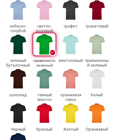
небесно-
светло-
графит
гранатовый
голубой
розовый
зеленый
травянисто-
ментоловый
припыленны
бутылочный
зеленый
й зеленый
шоколад
темный
оранжевая
Белый
ментол
глина
Черный
Красный
Желтый
Оранжевый