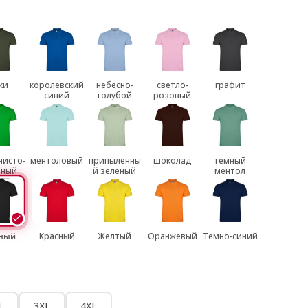
ки
королевский
небесно-
светло-
графит
синий
голубой
розовый
нисто-
ментоловый
припыленны
шоколад
темный
еный
й зеленый
ментол
ный
Красный
Желтый
Оранжевый
Темно-синий
L
3XL
4XL