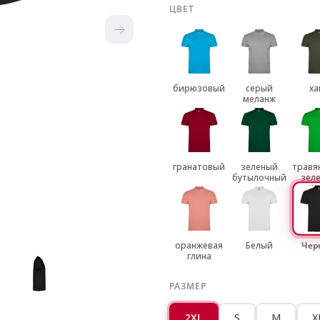
ЦВЕТ
бирюзовый
серый
ха
меланж
гранатовый
зеленый
травя
бутылочный
зел
оранжевая
Белый
Чер
глина
РАЗМЕР
2XL
S
M
X