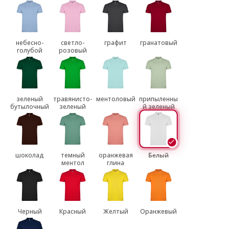
небесно-
светло-
графит
гранатовый
голубой
розовый
зеленый
травянисто-
ментоловый
припыленны
бутылочный
зеленый
й зеленый
шоколад
темный
оранжевая
Белый
ментол
глина
Черный
Красный
Желтый
Оранжевый