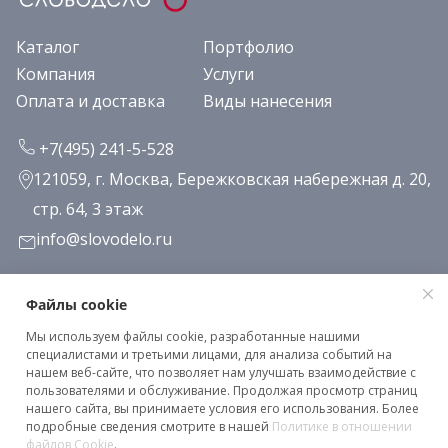
Каталог
Портфолио
Компания
Услуги
Оплата и доставка
Виды нанесения
+7(495) 241-5-528
121059, г. Москва, Бережковская набережная д. 20,
стр. 64, 3 этаж
info@slovodelo.ru
Заказать звонок
Файлы cookie
Мы используем файлы cookie, разработанные нашими
Подписаться на рассылку
специалистами и третьими лицами, для анализа событий на
нашем веб-сайте, что позволяет нам улучшать взаимодействие с
пользователями и обслуживание. Продолжая просмотр страниц
нашего сайта, вы принимаете условия его использования. Более
Клиентское соглашение
подробные сведения смотрите в нашей
Политике в отношении
Политика конфиденциальности
файлов Cookie
.