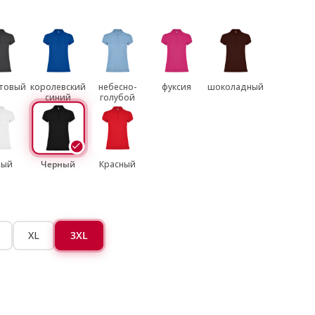
товый
королевский
небесно-
фуксия
шоколадный
синий
голубой
лый
Черный
Красный
XL
3XL