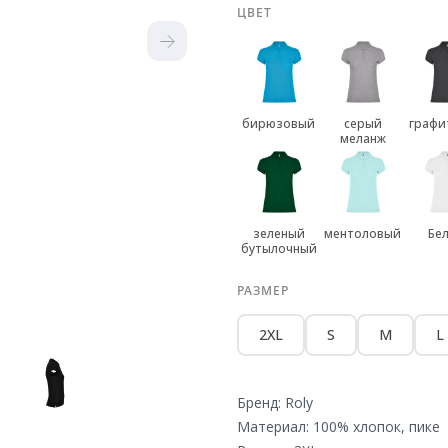
ЦВЕТ
бирюзовый
серый
графи
меланж
зеленый
ментоловый
Бе
бутылочный
РАЗМЕР
2XL
S
M
L
Бренд: Roly
Материал: 100% хлопок, пике