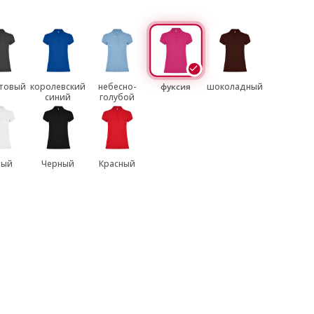
товый
королевский
небесно-
фуксия
шоколадный
синий
голубой
лый
Черный
Красный