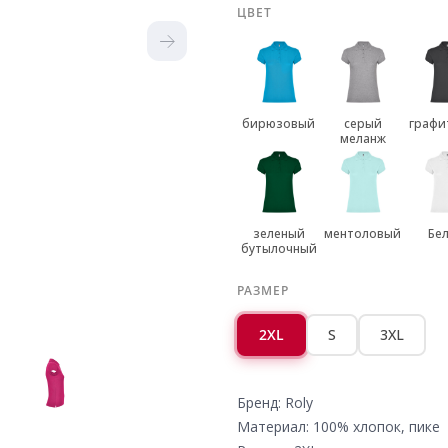
ЦВЕТ
бирюзовый
серый
графи
меланж
зеленый
ментоловый
Бе
бутылочный
РАЗМЕР
2XL
S
3XL
Бренд: Roly
Материал: 100% хлопок, пике