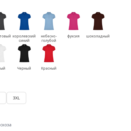
товый
королевский
небесно-
фуксия
шоколадный
синий
голубой
лый
Черный
Красный
3XL
искоза