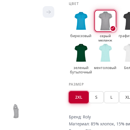
ЦВЕТ
бирюзовый
серый
графи
меланж
зеленый
ментоловый
Бе
бутылочный
РАЗМЕР
2XL
S
L
XL
Бренд: Roly
Материал: 85% хлопок, 15% в