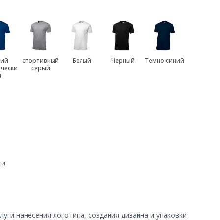
ний
спортивный
Белый
Черный
Темно-синий
ически
серый
й
си
уги нанесения логотипа, создания дизайна и упаковки