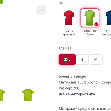
ЦВЕТ
темно-
зеленое
си
красный
яблоко
класс
РАЗМЕР
2XL
S
M
Бренд: Slazenger
Материал: 100% хлопок, джер
Размер: 2XL
Все характеристики...
Мы можем предложить вам усл