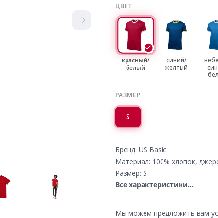
ЦВЕТ
красный/
синий/
небе
белый
желтый
син
бе
РАЗМЕР
S
Бренд: US Basic
Материал: 100% хлопок, джер
Размер: S
Все характеристики...
Мы можем предложить вам усл