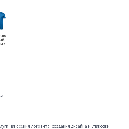
сно-
ий/
лый
си
уги нанесения логотипа, создания дизайна и упаковки