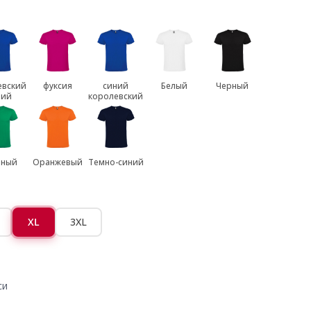
евский
фуксия
синий
Белый
Черный
ний
королевский
еный
Оранжевый
Темно-синий
XL
3XL
си