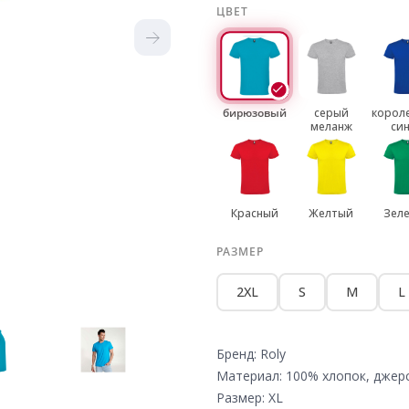
ЦВЕТ
бирюзовый
серый
корол
меланж
си
Красный
Желтый
Зел
РАЗМЕР
2XL
S
M
L
Бренд: Roly
Материал: 100% хлопок, джер
Размер: XL