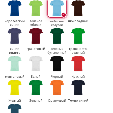
королевский
зеленое
небесно-
шоколадный
синий
яблоко
голубой
синий
гранатовый
зеленый
травянисто-
индиго
бутылочный
зеленый
ментоловый
Белый
Черный
Красный
Желтый
Зеленый
Оранжевый
Темно-синий