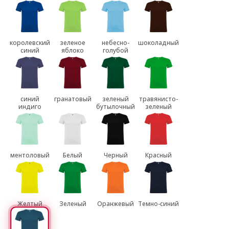
королевский
зеленое
небесно-
шоколадный
синий
яблоко
голубой
синий
гранатовый
зеленый
травянисто-
индиго
бутылочный
зеленый
ментоловый
Белый
Черный
Красный
Желтый
Зеленый
Оранжевый
Темно-синий