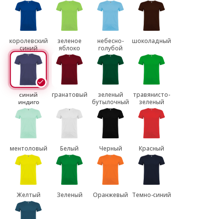
королевский
зеленое
небесно-
шоколадный
синий
яблоко
голубой
синий
гранатовый
зеленый
травянисто-
индиго
бутылочный
зеленый
ментоловый
Белый
Черный
Красный
Желтый
Зеленый
Оранжевый
Темно-синий