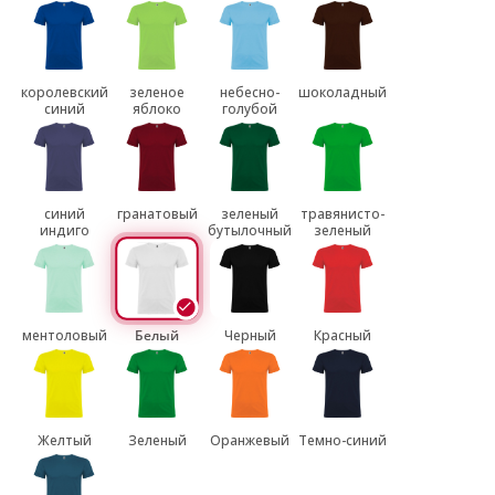
королевский
зеленое
небесно-
шоколадный
синий
яблоко
голубой
синий
гранатовый
зеленый
травянисто-
индиго
бутылочный
зеленый
ментоловый
Белый
Черный
Красный
Желтый
Зеленый
Оранжевый
Темно-синий