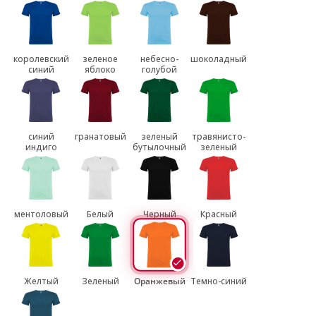
королевский
зеленое
небесно-
шоколадный
синий
яблоко
голубой
синий
гранатовый
зеленый
травянисто-
индиго
бутылочный
зеленый
ментоловый
Белый
Черный
Красный
Желтый
Зеленый
Оранжевый
Темно-синий