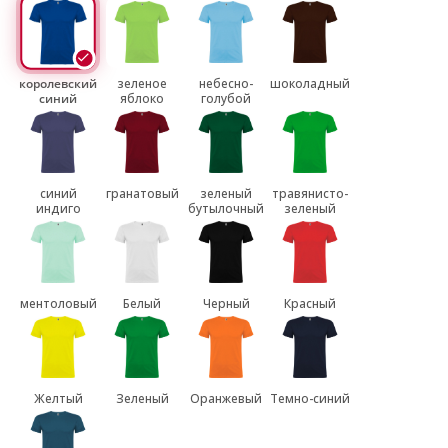
королевский
зеленое
небесно-
шоколадный
синий
яблоко
голубой
синий
гранатовый
зеленый
травянисто-
индиго
бутылочный
зеленый
ментоловый
Белый
Черный
Красный
Желтый
Зеленый
Оранжевый
Темно-синий