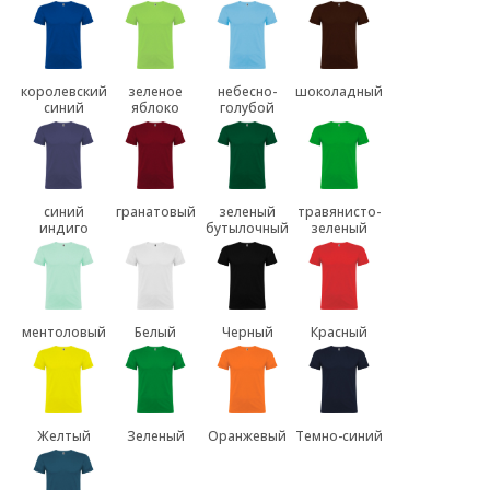
королевский
зеленое
небесно-
шоколадный
синий
яблоко
голубой
синий
гранатовый
зеленый
травянисто-
индиго
бутылочный
зеленый
ментоловый
Белый
Черный
Красный
Желтый
Зеленый
Оранжевый
Темно-синий