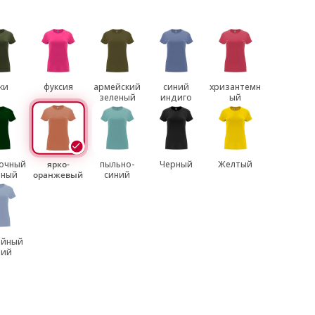
ки
фуксия
армейский
синий
хризантемн
зеленый
индиго
ый
очный
ярко-
пыльно-
Черный
Желтый
еный
оранжевый
синий
ойный
ний