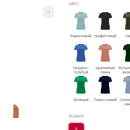
ЦВЕТ
бирюзовый
графитовый
ха
лазурно-
оранжевая
бутыл
голубой
глина
зел
Зеленый
Темно-синий
Спок
си
РАЗМЕР
S