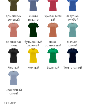
армейский
синий
хризантемн
лазурно-
зеленый
индиго
ый
голубой
оранжевая
бутылочный
ярко-
пыльно-
глина
зеленый
оранжевый
синий
Черный
Желтый
Зеленый
Темно-синий
Спокойный
синий
РАЗМЕР