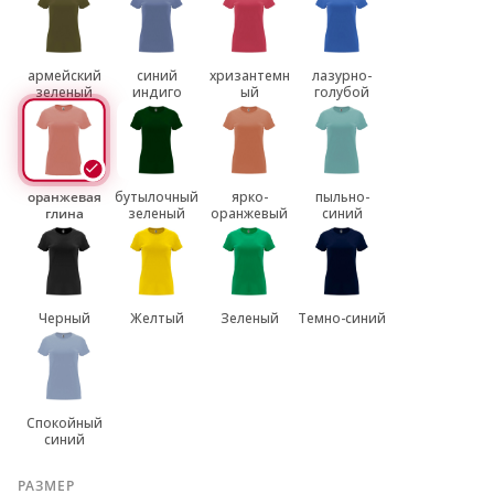
армейский
синий
хризантемн
лазурно-
зеленый
индиго
ый
голубой
оранжевая
бутылочный
ярко-
пыльно-
глина
зеленый
оранжевый
синий
Черный
Желтый
Зеленый
Темно-синий
Спокойный
синий
РАЗМЕР