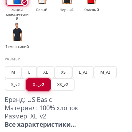
синий
Белый
Черный
Красный
классически
й
Темно-синий
РАЗМЕР
M
L
XL
XS
L_v2
M_v2
S_v2
XL_v2
XS_v2
Бренд: US Basic
Материал: 100% хлопок
Размер: XL_v2
Все характеристики...