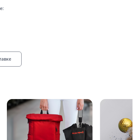
е:
тавке