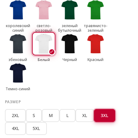
королевский
светло-
зеленый
травянисто-
синий
розовый
бутылочный
зеленый
эбеновый
Белый
Черный
Красный
Темно-синий
РАЗМЕР
2XL
S
M
L
XL
3XL
4XL
5XL