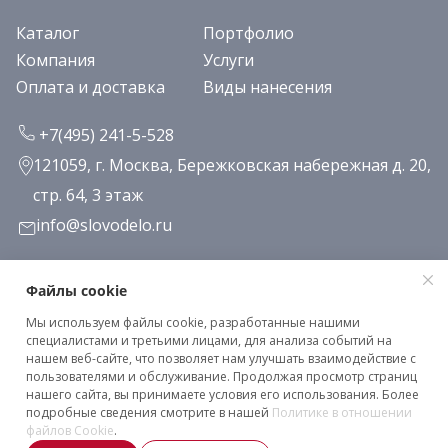
Каталог
Портфолио
Компания
Услуги
Оплата и доставка
Виды нанесения
+7(495) 241-5-528
121059, г. Москва, Бережковская набережная д. 20,
стр. 64, 3 этаж
info@slovodelo.ru
Заказать звонок
Файлы cookie
Мы используем файлы cookie, разработанные нашими
Подписаться на рассылку
специалистами и третьими лицами, для анализа событий на
нашем веб-сайте, что позволяет нам улучшать взаимодействие с
пользователями и обслуживание. Продолжая просмотр страниц
нашего сайта, вы принимаете условия его использования. Более
Клиентское соглашение
подробные сведения смотрите в нашей
Политике в отношении
Политика конфиденциальности
файлов Cookie
.