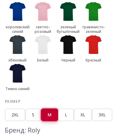
королевский
светло-
зеленый
травянисто-
синий
розовый
бутылочный
зеленый
эбеновый
Белый
Черный
Красный
Темно-синий
РАЗМЕР
2XL
S
M
L
XL
3XL
Бренд: Roly