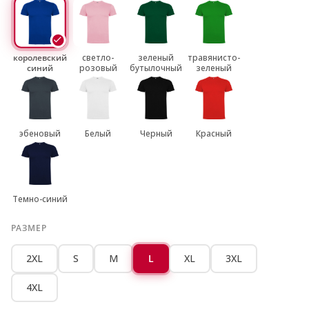
королевский
светло-
зеленый
травянисто-
синий
розовый
бутылочный
зеленый
эбеновый
Белый
Черный
Красный
Темно-синий
РАЗМЕР
2XL
S
M
L
XL
3XL
4XL