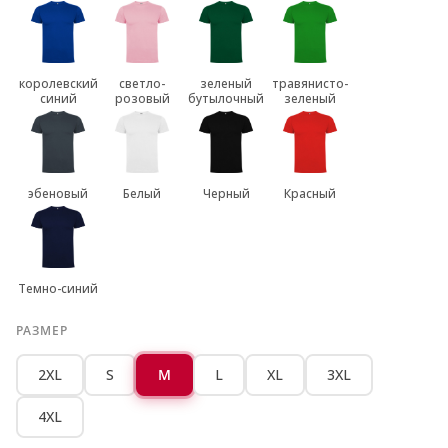
королевский
светло-
зеленый
травянисто-
синий
розовый
бутылочный
зеленый
эбеновый
Белый
Черный
Красный
Темно-синий
РАЗМЕР
2XL
S
M
L
XL
3XL
4XL