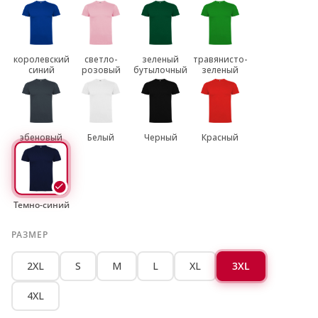
королевский
светло-
зеленый
травянисто-
синий
розовый
бутылочный
зеленый
эбеновый
Белый
Черный
Красный
Темно-синий
РАЗМЕР
2XL
S
M
L
XL
3XL
4XL