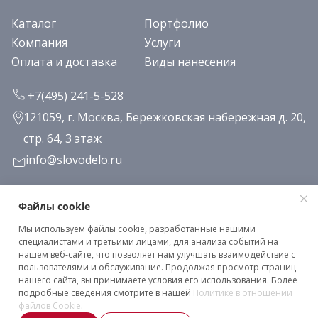
Каталог
Портфолио
Компания
Услуги
Оплата и доставка
Виды нанесения
+7(495) 241-5-528
121059, г. Москва, Бережковская набережная д. 20,
стр. 64, 3 этаж
info@slovodelo.ru
Заказать звонок
Файлы cookie
Мы используем файлы cookie, разработанные нашими
Подписаться на рассылку
специалистами и третьими лицами, для анализа событий на
нашем веб-сайте, что позволяет нам улучшать взаимодействие с
пользователями и обслуживание. Продолжая просмотр страниц
нашего сайта, вы принимаете условия его использования. Более
Клиентское соглашение
подробные сведения смотрите в нашей
Политике в отношении
Политика конфиденциальности
файлов Cookie
.