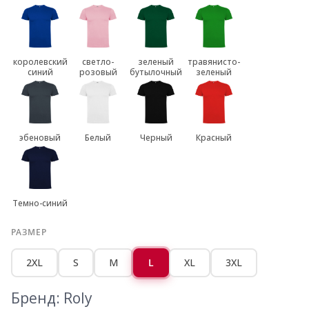
королевский
светло-
зеленый
травянисто-
синий
розовый
бутылочный
зеленый
эбеновый
Белый
Черный
Красный
Темно-синий
РАЗМЕР
2XL
S
M
L
XL
3XL
Бренд: Roly