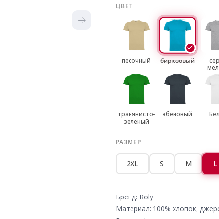
ЦВЕТ
песочный
бирюзовый
се
мел
травянисто-
эбеновый
Бе
зеленый
РАЗМЕР
2XL
S
M
L
Бренд: Roly
Материал: 100% хлопок, джер