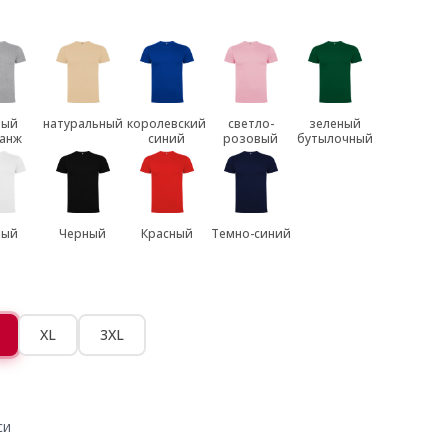
рый
натуральный
королевский
светло-
зеленый
анж
синий
розовый
бутылочный
лый
Черный
Красный
Темно-синий
XL
3XL
си