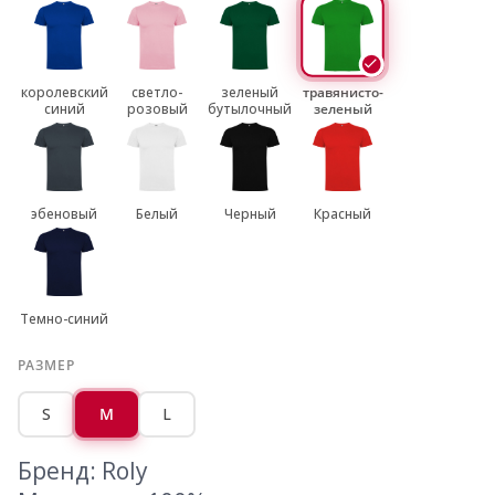
королевский
светло-
зеленый
травянисто-
синий
розовый
бутылочный
зеленый
эбеновый
Белый
Черный
Красный
Темно-синий
РАЗМЕР
S
M
L
Бренд: Roly