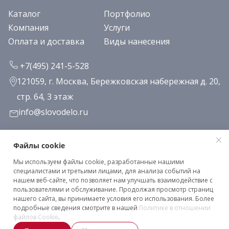
Каталог
Портфолио
Компания
Услуги
Оплата и доставка
Виды нанесения
+7(495) 241-5-528
121059, г. Москва, Бережковская набережная д. 20,
стр. 64, 3 этаж
info@slovodelo.ru
Заказать звонок
Файлы cookie
Мы используем файлы cookie, разработанные нашими
Подписаться на рассылку
специалистами и третьими лицами, для анализа событий на
нашем веб-сайте, что позволяет нам улучшать взаимодействие с
пользователями и обслуживание. Продолжая просмотр страниц
нашего сайта, вы принимаете условия его использования. Более
Клиентское соглашение
подробные сведения смотрите в нашей
Политике в отношении
Политика конфиденциальности
файлов Cookie
.