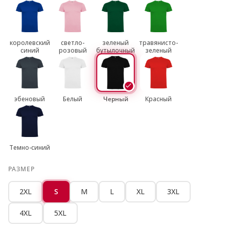
королевский
светло-
зеленый
травянисто-
синий
розовый
бутылочный
зеленый
эбеновый
Белый
Черный
Красный
Темно-синий
РАЗМЕР
2XL
S
M
L
XL
3XL
4XL
5XL