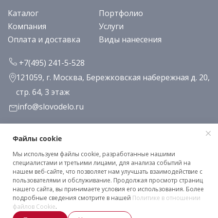
Каталог
Портфолио
Компания
Услуги
Оплата и доставка
Виды нанесения
+7(495) 241-5-528
121059, г. Москва, Бережковская набережная д. 20,
стр. 64, 3 этаж
info@slovodelo.ru
Заказать звонок
Файлы cookie
Мы используем файлы cookie, разработанные нашими
Подписаться на рассылку
специалистами и третьими лицами, для анализа событий на
нашем веб-сайте, что позволяет нам улучшать взаимодействие с
пользователями и обслуживание. Продолжая просмотр страниц
нашего сайта, вы принимаете условия его использования. Более
Клиентское соглашение
подробные сведения смотрите в нашей
Политике в отношении
Политика конфиденциальности
файлов Cookie
.