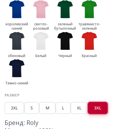
королевский
светло-
зеленый
травянисто-
синий
розовый
бутылочный
зеленый
эбеновый
Белый
Черный
Красный
Темно-синий
РАЗМЕР
2XL
S
M
L
XL
3XL
Бренд: Roly