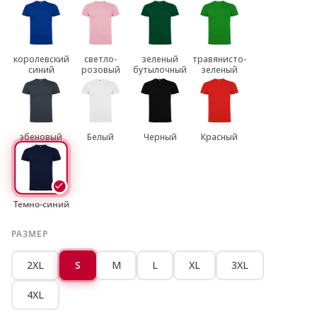
королевский
светло-
зеленый
травянисто-
синий
розовый
бутылочный
зеленый
эбеновый
Белый
Черный
Красный
Темно-синий
РАЗМЕР
2XL
S
M
L
XL
3XL
4XL