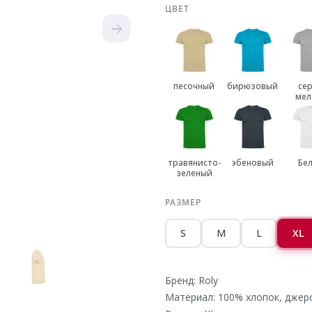
ЦВЕТ
песочный
бирюзовый
се
мел
травянисто-
эбеновый
Бе
зеленый
РАЗМЕР
S
M
L
XL
Бренд: Roly
Материал: 100% хлопок, джер