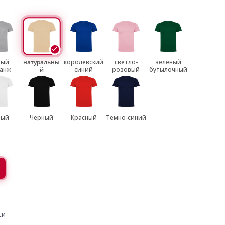
рый
натуральны
королевский
светло-
зеленый
анж
й
синий
розовый
бутылочный
лый
Черный
Красный
Темно-синий
си