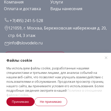
Компания
Услуги
Оплата и доставка
Виды нанесения
+7(495) 241-5-528
121059, г. Москва, Бережковская набережная д. 20,
стр. 64, 3 этаж
info@slovodelo.ru
Заказать звонок
Файлы cookie
Мы используем файлы cookie, разработанные нашими
Подписаться на рассылку
специалистами и третьими лицами, для анализа событий на
нашем веб-сайте, что позволяет нам улучшать взаимодействие с
пользователями и обслуживание. Продолжая просмотр страниц
нашего сайта, вы принимаете условия его использования. Более
Клиентское соглашение
подробные сведения смотрите в нашей
Политике в отношении
Политика конфиденциальности
файлов Cookie
.
2026 © «Словодело». Все права защищены
Принимаю
Не принимаю