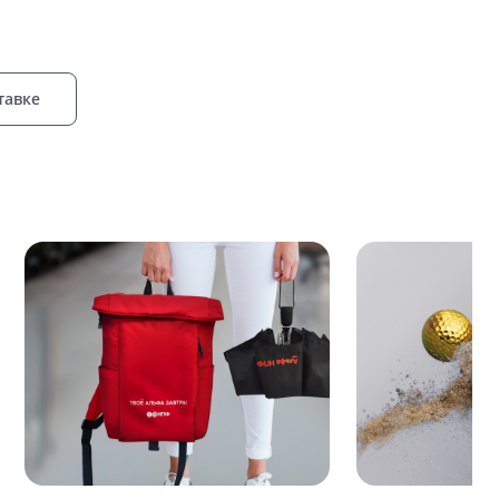
тавке