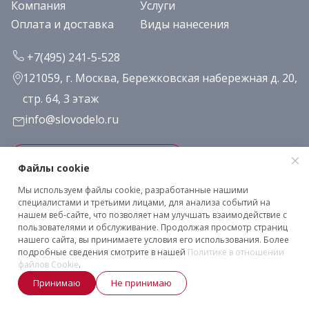
Компания
Услуги
Оплата и доставка
Виды нанесения
+7(495) 241-5-528
121059, г. Москва, Бережковская набережная д. 20,
стр. 64, 3 этаж
info@slovodelo.ru
Заказать звонок
Файлы cookie
Мы используем файлы cookie, разработанные нашими
Подписаться на рассылку
специалистами и третьими лицами, для анализа событий на
нашем веб-сайте, что позволяет нам улучшать взаимодействие с
пользователями и обслуживание. Продолжая просмотр страниц
нашего сайта, вы принимаете условия его использования. Более
Клиентское соглашение
подробные сведения смотрите в нашей
Политике в отношении
Политика конфиденциальности
файлов Cookie
.
2026 © «Словодело». Все права защищены
Принимаю
Не принимаю