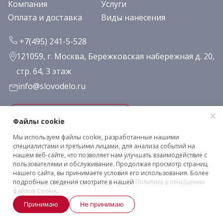
Компания
Услуги
Оплата и доставка
Виды нанесения
+7(495) 241-5-528
121059, г. Москва, Бережковская набережная д. 20,
стр. 64, 3 этаж
info@slovodelo.ru
Заказать звонок
Файлы cookie
Мы используем файлы cookie, разработанные нашими
Подписаться на рассылку
специалистами и третьими лицами, для анализа событий на
нашем веб-сайте, что позволяет нам улучшать взаимодействие с
пользователями и обслуживание. Продолжая просмотр страниц
нашего сайта, вы принимаете условия его использования. Более
Клиентское соглашение
подробные сведения смотрите в нашей
Политике в отношении
Политика конфиденциальности
файлов Cookie
.
2026 © «Словодело». Все права защищены
Принимаю
Не принимаю