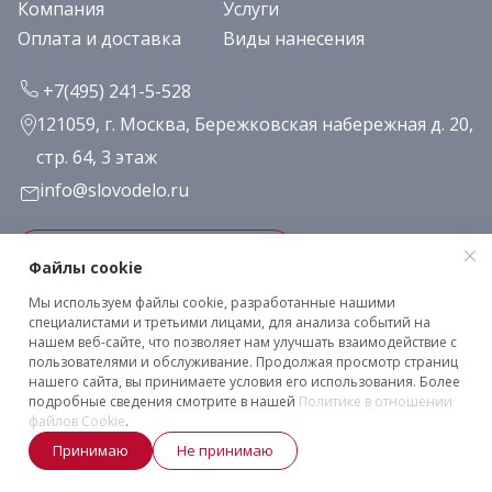
Компания
Услуги
Оплата и доставка
Виды нанесения
+7(495) 241-5-528
121059, г. Москва, Бережковская набережная д. 20,
стр. 64, 3 этаж
info@slovodelo.ru
Заказать звонок
Файлы cookie
Мы используем файлы cookie, разработанные нашими
Подписаться на рассылку
специалистами и третьими лицами, для анализа событий на
нашем веб-сайте, что позволяет нам улучшать взаимодействие с
пользователями и обслуживание. Продолжая просмотр страниц
нашего сайта, вы принимаете условия его использования. Более
Клиентское соглашение
подробные сведения смотрите в нашей
Политике в отношении
Политика конфиденциальности
файлов Cookie
.
2026 © «Словодело». Все права защищены
Принимаю
Не принимаю