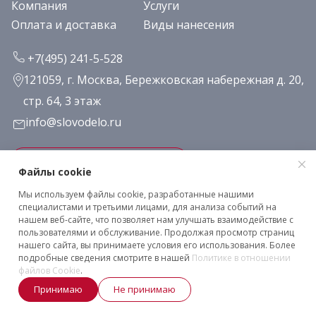
Компания
Услуги
Оплата и доставка
Виды нанесения
+7(495) 241-5-528
121059, г. Москва, Бережковская набережная д. 20,
стр. 64, 3 этаж
info@slovodelo.ru
Заказать звонок
Файлы cookie
Мы используем файлы cookie, разработанные нашими
Подписаться на рассылку
специалистами и третьими лицами, для анализа событий на
нашем веб-сайте, что позволяет нам улучшать взаимодействие с
пользователями и обслуживание. Продолжая просмотр страниц
нашего сайта, вы принимаете условия его использования. Более
Клиентское соглашение
подробные сведения смотрите в нашей
Политике в отношении
Политика конфиденциальности
файлов Cookie
.
2026 © «Словодело». Все права защищены
Принимаю
Не принимаю