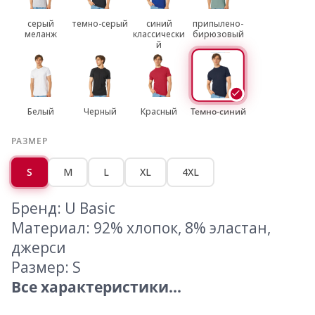
серый
темно-серый
синий
припылено-
меланж
классически
бирюзовый
й
Белый
Черный
Красный
Темно-синий
РАЗМЕР
S
M
L
XL
4XL
Бренд: U Basic
Материал: 92% хлопок, 8% эластан,
джерси
Размер: S
Все характеристики...