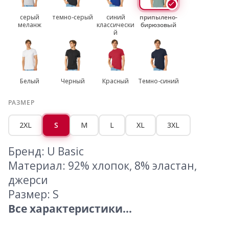
серый
темно-серый
синий
припылено-
меланж
классически
бирюзовый
й
Белый
Черный
Красный
Темно-синий
РАЗМЕР
2XL
S
M
L
XL
3XL
Бренд: U Basic
Материал: 92% хлопок, 8% эластан,
джерси
Размер: S
Все характеристики...