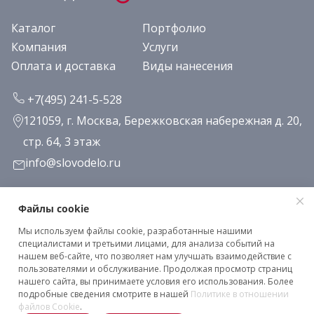
Каталог
Портфолио
Компания
Услуги
Оплата и доставка
Виды нанесения
+7(495) 241-5-528
121059, г. Москва, Бережковская набережная д. 20,
стр. 64, 3 этаж
info@slovodelo.ru
Заказать звонок
Файлы cookie
Мы используем файлы cookie, разработанные нашими
Подписаться на рассылку
специалистами и третьими лицами, для анализа событий на
нашем веб-сайте, что позволяет нам улучшать взаимодействие с
пользователями и обслуживание. Продолжая просмотр страниц
нашего сайта, вы принимаете условия его использования. Более
Клиентское соглашение
подробные сведения смотрите в нашей
Политике в отношении
Политика конфиденциальности
файлов Cookie
.