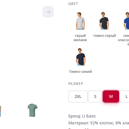
ЦВЕТ
серый
темно-серый
си
меланж
класс
Темно-синий
РАЗМЕР
2XL
S
M
L
Бренд: U Basic
Материал: 92% хлопок, 8% эла