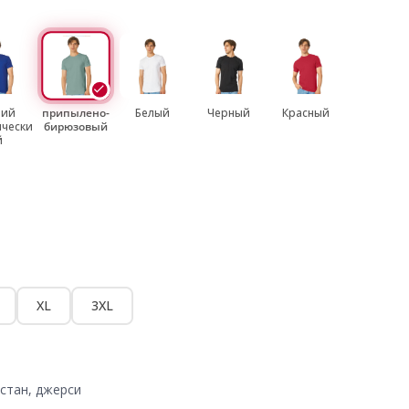
ний
припылено-
Белый
Черный
Красный
ически
бирюзовый
й
XL
3XL
стан, джерси